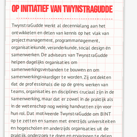
Op initiatief van TwynstraGudde
TwynstraGudde werkt al decennialang aan het
ontwikkelen en delen van kennis op het vlak van
projectmanagement, programmanagement,
organisatiekunde, veranderkunde, social design én
samenwerken. De adviseurs van TwynstraGudde
samenwerkingsverbanden te bouwen en om
samenwerkingsvaardiger te worden. Zij ontdekten
dat de professionals die op de grens werken van
teams, organisaties en disciplines cruciaal zijn in de
samenwerking, maar dat er zowel in de praktijk als
in de wetenschap nog weinig handvatten zijn voor
hun rol. Dat motiveerde TwynstraGudde om BINT
op te zetten en samen met enerzijds universiteiten
en hogescholen en anderzijds organisaties uit de
praktijk, onderzoek te doen en ervaringen te delen.
Om samen verandering en vernieuwing te krijgen in
hoe wij de maatschappelijke opgaven van nu kunnen
aanpakken. Want een maatschappelijke transitie
lukt alleen als we ook een transitie in de manier
helpen dagelijks organisaties om