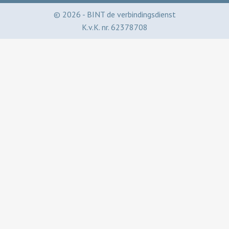
©
2026
- BINT de verbindingsdienst
K.v.K. nr. 62378708