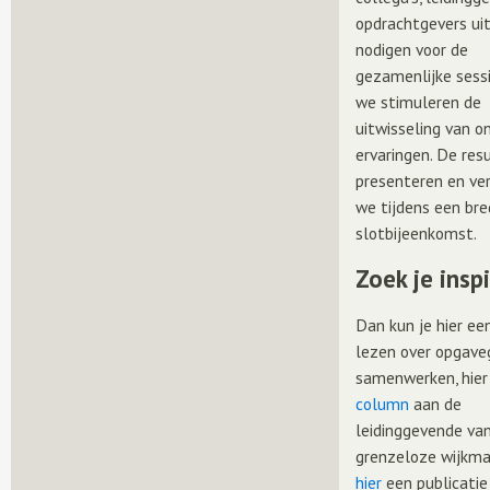
opdrachtgevers ui
nodigen voor de
gezamenlijke sessi
we stimuleren de
uitwisseling van o
ervaringen. De res
presenteren en ve
we tijdens een br
slotbijeenkomst.
Zoek je insp
Dan kun je hier e
lezen over opgave
samenwerken, hier
column
aan de
leidinggevende va
grenzeloze wijkma
hier
een publicatie