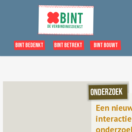
Bint Bedenkt
Bint Betrekt
Bint Bouwt
ONDERZOEK
Een nieu
interactie
onderzoe